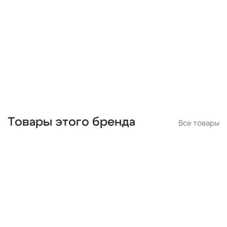
черные
подвесные
с подвесками
бронза
потолочные
Товары этого бренда
Все товары