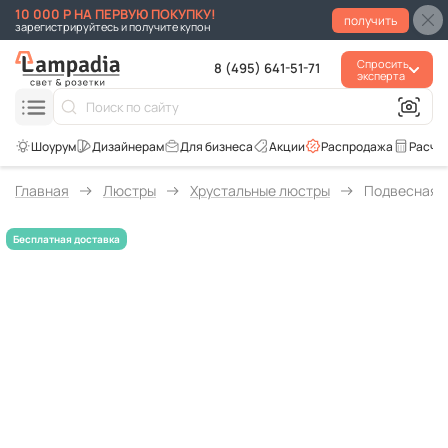
10 000 Р НА ПЕРВУЮ ПОКУПКУ!
получить
зарегистрируйтесь и получите купон
Спросить
8 (495) 641-51-71
эксперта
Для бизнеса
Акции
Распродажа
Расче
Главная
Люстры
Хрустальные люстры
Подвесная л