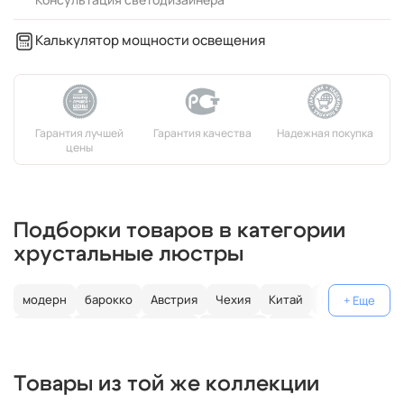
Калькулятор мощности освещения
Подборки товаров в категории
хрустальные люстры
модерн
барокко
Австрия
Чехия
Китай
Германия
Италия
Испания
Россия
большие
хром
с золотом
с цветным хрусталем
свеча
современные
Товары из той же коллекции
круглые
классические
светодиодные
кольцо