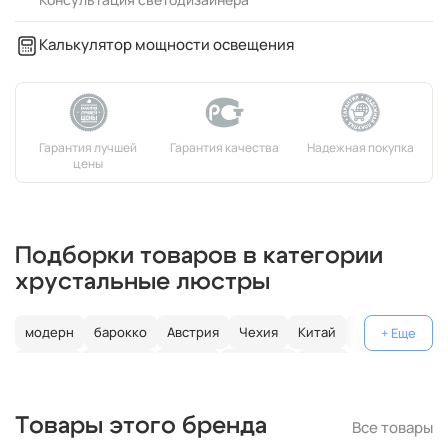
Калькулятор мощности освещения
Подборки товаров в категории
хрустальные люстры
модерн
барокко
Австрия
Чехия
Китай
Германия
Италия
Испания
Россия
большие
хром
с золотом
с цветным хрусталем
свеча
современные
Товары этого бренда
Все товары
круглые
классические
светодиодные
кольцо