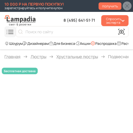
10 000 Р НА ПЕРВУЮ ПОКУПКУ!
получить
зарегистрируйтесь и получите купон
Спросить
8 (495) 641-51-71
эксперта
Для бизнеса
Акции
Распродажа
Расче
Главная
Люстры
Хрустальные люстры
Подвесная л