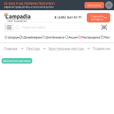
10 000 Р НА ПЕРВУЮ ПОКУПКУ!
получить
зарегистрируйтесь и получите купон
Спросить
8 (495) 641-51-71
эксперта
Для бизнеса
Акции
Распродажа
Расче
Главная
Люстры
Хрустальные люстры
Подвесная лю