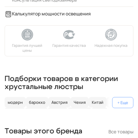
Калькулятор мощности освещения
Подборки товаров в категории
хрустальные люстры
модерн
барокко
Австрия
Чехия
Китай
Германия
Италия
Испания
Россия
большие
хром
с золотом
с цветным хрусталем
свеча
современные
Товары этого бренда
Все товары
круглые
классические
светодиодные
кольцо