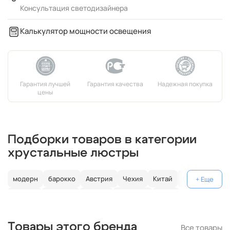
Консультация светодизайнера
Калькулятор мощности освещения
Подборки товаров в категории
хрустальные люстры
модерн
барокко
Австрия
Чехия
Китай
Германия
Италия
Испания
Россия
большие
хром
с золотом
с цветным хрусталем
свеча
современные
Товары этого бренда
Все товары