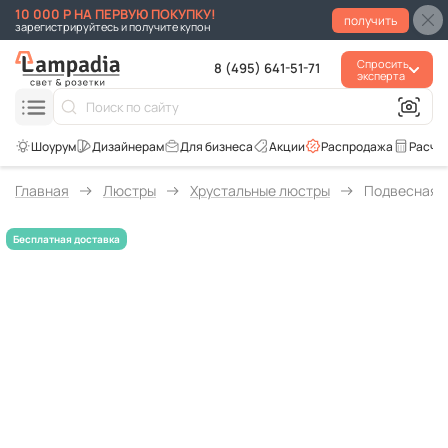
10 000 Р НА ПЕРВУЮ ПОКУПКУ!
получить
зарегистрируйтесь и получите купон
Спросить
8 (495) 641-51-71
эксперта
Для бизнеса
Акции
Распродажа
Расче
Главная
Люстры
Хрустальные люстры
Подвесная л