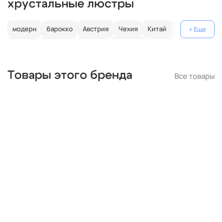
хрустальные люстры
модерн
барокко
Австрия
Чехия
Китай
Германия
Италия
Испания
Россия
большие
хром
с золотом
с цветным хрусталем
свеча
современные
Товары этого бренда
Все товары
круглые
классические
светодиодные
кольцо
черные
подвесные
с подвесками
бронза
потолочные