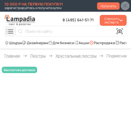
10 000 Р НА ПЕРВУЮ ПОКУПКУ!
получить
зарегистрируйтесь и получите купон
Спросить
8 (495) 641-51-71
эксперта
Для бизнеса
Акции
Распродажа
Расче
Главная
Люстры
Хрустальные люстры
Подвесная л