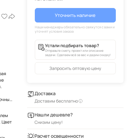
Уточнить наличие
Устали подбирать товар?
Отправьте смету, проект или описание
задачи. Сделаем всё за вас и дадим скидку!
Запросить оптовую цену
рая
ые
Доставка
рочных
Доставим бесплатно
Нашли дешевле?
олем
. Цвет
Снизим цену!
Расчет освещенности
mia