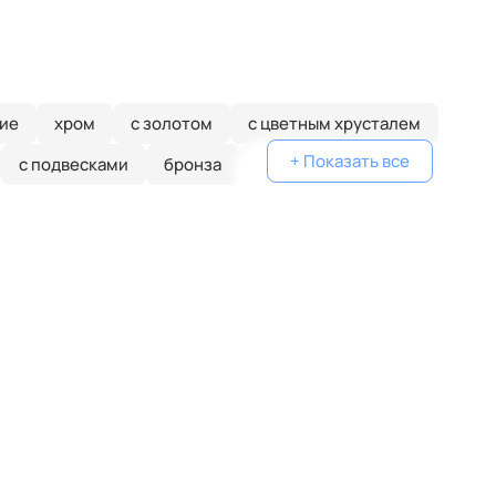
ие
хром
с золотом
с цветным хрусталем
+ Показать все
с подвесками
бронза
потолочные