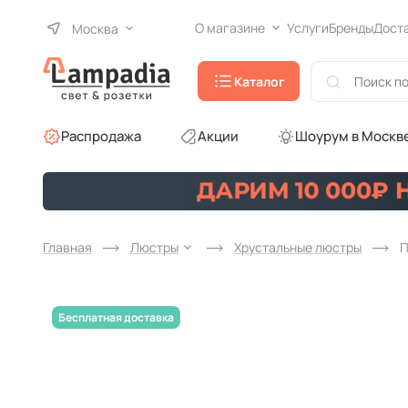
О магазине
Услуги
Бренды
Дост
Москва
Каталог
Распродажа
Акции
Шоурум в Москв
Главная
Люстры
Хрустальные люстры
П