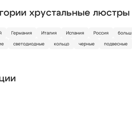
егории хрустальные люстры
й
Германия
Италия
Испания
Россия
больш
ие
светодиодные
кольцо
черные
подвесные
кции