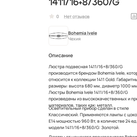
1411/16+8/360/G
0
Нет отзывов
Bohemia Ivele
Чехия
Описание
Люстра подвесная 1411/16+8/360/G
производится брендом Bohemia Ivele, кото
относится к коллекции 1411 Gold. Габаритн
размеры: высота 680 мм, диаметр 1000 мм.
Люстры Bohemia Ivele 1411/16+8/360/G
произведены из высококачественных и п
материалов, таких как: металл.
Осветительный прибор сделан в стиле
Классический. Применяются лампы с цок
E14 мощностью 960 Вт, в количестве 24 ед
модели 1411/16+8/360/G: Золотой.
Люстры от чешского производителя Bohe