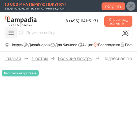
10 000 Р НА ПЕРВУЮ ПОКУПКУ!
получить
зарегистрируйтесь и получите купон
Спросить
8 (495) 641-51-71
эксперта
Для бизнеса
Акции
Распродажа
Расче
Главная
Люстры
Большие люстры
Подвесная люстр