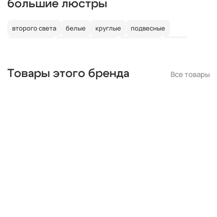
большие люстры
второго света
белые
круглые
подвесные
потолочные
со светодиодами
со свечами
лофт
в детскую
Товары этого бренда
Все товары