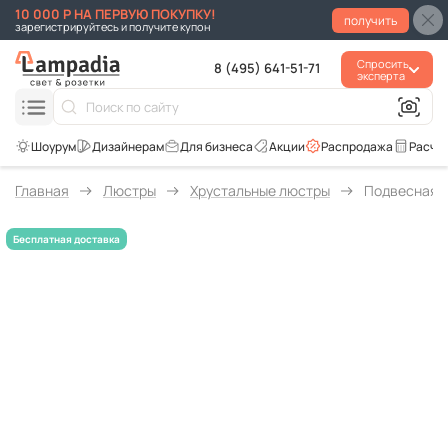
10 000 Р НА ПЕРВУЮ ПОКУПКУ!
получить
зарегистрируйтесь и получите купон
Спросить
8 (495) 641-51-71
эксперта
Для бизнеса
Акции
Распродажа
Расче
Главная
Люстры
Хрустальные люстры
Подвесная лю