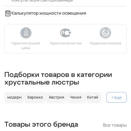
Калькулятор мощности освещения
Подборки товаров в категории
хрустальные люстры
модерн
барокко
Австрия
Чехия
Китай
Германия
Италия
Испания
Россия
большие
хром
с золотом
с цветным хрусталем
свеча
современные
Товары этого бренда
Все товары
круглые
классические
светодиодные
кольцо