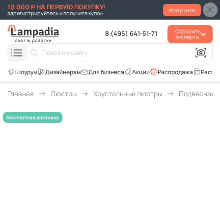
10 000 Р НА ПЕРВУЮ ПОКУПКУ!
получить
зарегистрируйтесь и получите купон
Спросить
8 (495) 641-51-71
эксперта
Для бизнеса
Акции
Распродажа
Расче
Главная
Люстры
Хрустальные люстры
Подвесная лю