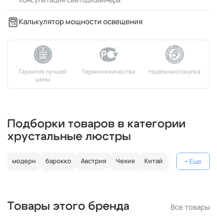
Калькулятор мощности освещения
Подборки товаров в категории
хрустальные люстры
модерн
барокко
Австрия
Чехия
Китай
Германия
Италия
Испания
Россия
большие
хром
с золотом
с цветным хрусталем
свеча
современные
Товары этого бренда
Все товары
круглые
классические
светодиодные
кольцо