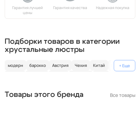
Подборки товаров в категории
хрустальные люстры
модерн
барокко
Австрия
Чехия
Китай
Германия
Италия
Испания
Россия
большие
хром
с золотом
с цветным хрусталем
свеча
современные
Товары этого бренда
Все товары
круглые
классические
светодиодные
кольцо
черные
подвесные
с подвесками
бронза
потолочные