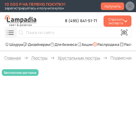
10 000 Р НА ПЕРВУЮ ПОКУПКУ!
получить
зарегистрируйтесь и получите купон
Спросить
8 (495) 641-51-71
эксперта
Для бизнеса
Акции
Распродажа
Расче
Главная
Люстры
Хрустальные люстры
Подвесная л