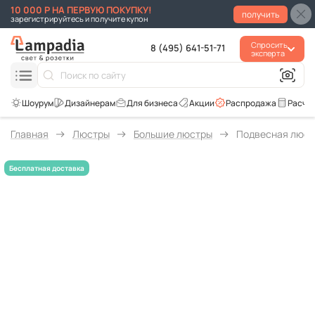
10 000 Р НА ПЕРВУЮ ПОКУПКУ!
получить
зарегистрируйтесь и получите купон
Спросить
8 (495) 641-51-71
эксперта
Для бизнеса
Акции
Распродажа
Расче
Главная
Люстры
Большие люстры
Подвесная люстр