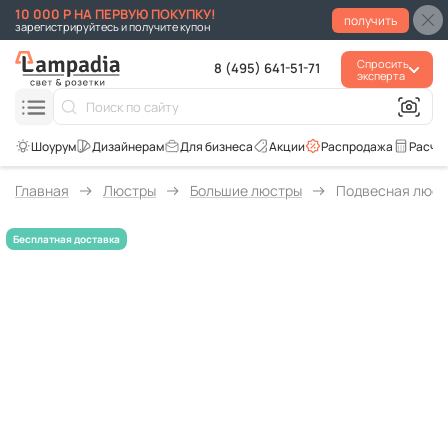
10 000 Р НА ПЕРВУЮ ПОКУПКУ!
получить
зарегистрируйтесь и получите купон
Спросить
8 (495) 641-51-71
эксперта
Для бизнеса
Акции
Распродажа
Расче
Главная
Люстры
Большие люстры
Подвесная люстр