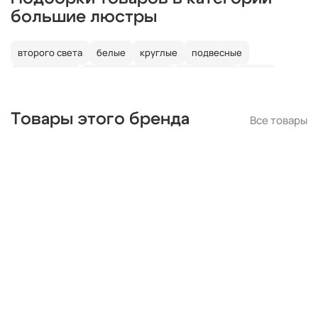
большие люстры
второго света
белые
круглые
подвесные
потолочные
со светодиодами
со свечами
лофт
в детскую
Товары этого бренда
Все товары