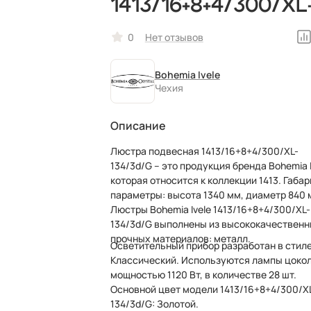
1413/16+8+4/300/XL
134/3d/G
0
Нет отзывов
Bohemia Ivele
Чехия
Описание
Люстра подвесная 1413/16+8+4/300/XL-
134/3d/G – это продукция бренда Bohemia I
которая относится к коллекции 1413. Габа
параметры: высота 1340 мм, диаметр 840 мм.
Люстры Bohemia Ivele 1413/16+8+4/300/XL-
134/3d/G выполнены из высококачественн
прочных материалов: металл.
Осветительный прибор разработан в стил
Классический. Используются лампы цокол
мощностью 1120 Вт, в количестве 28 шт.
Основной цвет модели 1413/16+8+4/300/X
134/3d/G: Золотой.