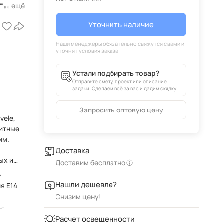
-
Уточнить наличие
Устали подбирать товар?
Отправьте смету, проект или описание
задачи. Сделаем всё за вас и дадим скидку!
Запросить оптовую цену
vele,
ритные
Доставка
ых и
Доставим бесплатно
е
Нашли дешевле?
я E14
Снизим цену!
L-
Расчет освещенности