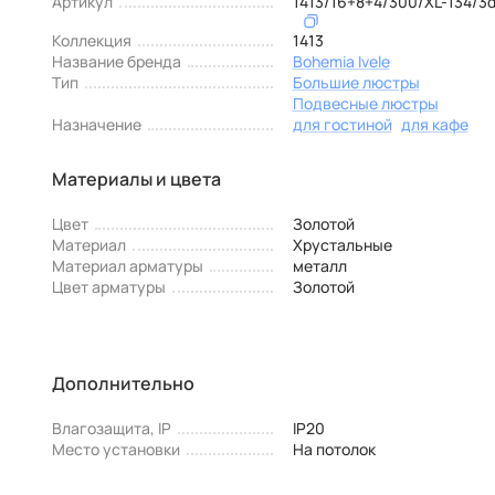
Артикул
1413/16+8+4/300/XL-134/3
Коллекция
1413
Название бренда
Bohemia Ivele
Тип
Большие люстры
Подвесные люстры
Назначение
для гостиной
для кафе
Материалы и цвета
Цвет
Золотой
Материал
Хрустальные
Материал арматуры
металл
Цвет арматуры
Золотой
Дополнительно
Влагозащита, IP
IP20
Место установки
На потолок