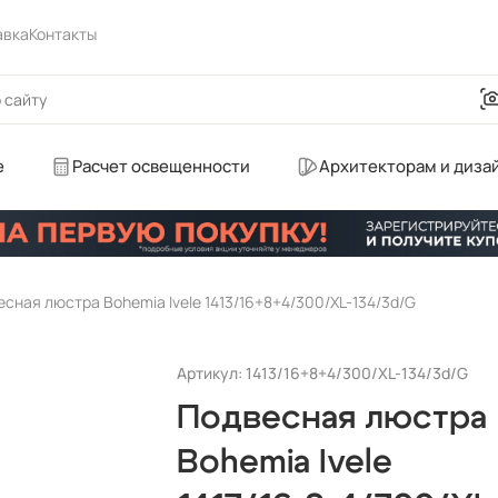
авка
Контакты
е
Расчет освещенности
Архитекторам и диза
сная люстра Bohemia Ivele 1413/16+8+4/300/XL-134/3d/G
Артикул: 1413/16+8+4/300/XL-134/3d/G
Подвесная люстра
Bohemia Ivele