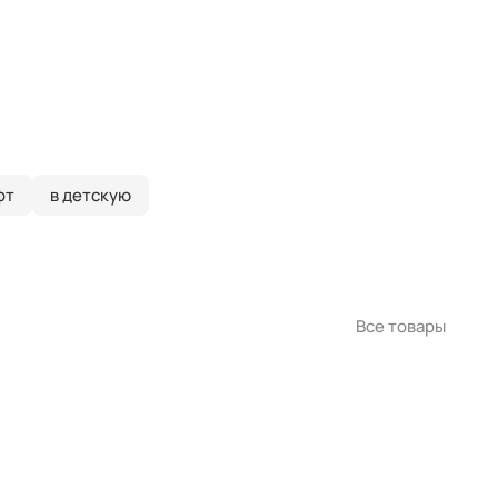
фт
в детскую
Все товары