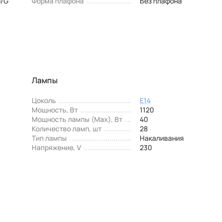
d/G
Форма плафона
Без плафона
Лампы
Цоколь
E14
Мощность, Вт
1120
Мощность лампы (Max), Вт
40
Количество ламп, шт
28
Тип лампы
Накаливания
Напряжение, V
230