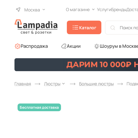
О магазине
Услуги
Бренды
Дост
Москва
Каталог
Распродажа
Акции
Шоурум в Москв
Главная
Люстры
Большие люстры
Подве