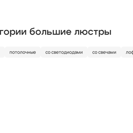
егории большие люстры
потолочные
со светодиодами
со свечами
ло