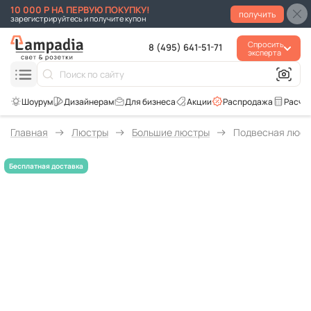
10 000 Р НА ПЕРВУЮ ПОКУПКУ!
получить
зарегистрируйтесь и получите купон
Спросить
8 (495) 641-51-71
эксперта
Для бизнеса
Акции
Распродажа
Расче
Главная
Люстры
Большие люстры
Подвесная люстр