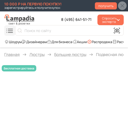
10 000 Р НА ПЕРВУЮ ПОКУПКУ!
получить
зарегистрируйтесь и получите купон
Спросить
8 (495) 641-51-71
эксперта
Для бизнеса
Акции
Распродажа
Расче
Главная
Люстры
Большие люстры
Подвесная люстр