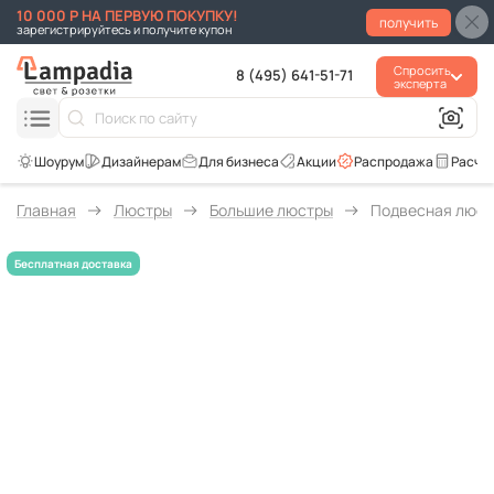
10 000 Р НА ПЕРВУЮ ПОКУПКУ!
получить
зарегистрируйтесь и получите купон
Спросить
8 (495) 641-51-71
эксперта
Для бизнеса
Акции
Распродажа
Расче
Главная
Люстры
Большие люстры
Подвесная люстр