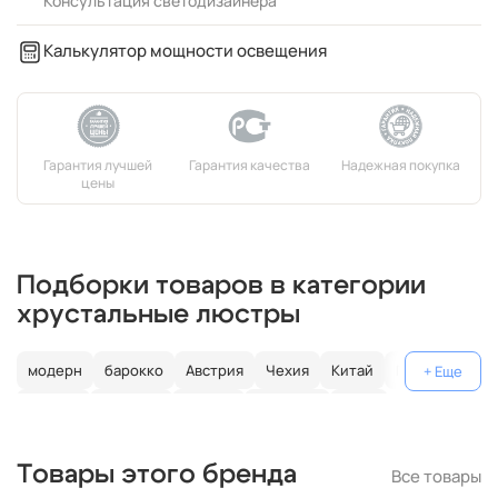
Консультация светодизайнера
Калькулятор мощности освещения
Подборки товаров в категории
хрустальные люстры
модерн
барокко
Австрия
Чехия
Китай
Германия
Италия
Испания
Россия
большие
хром
с золотом
с цветным хрусталем
свеча
современные
Товары этого бренда
Все товары
круглые
классические
светодиодные
кольцо