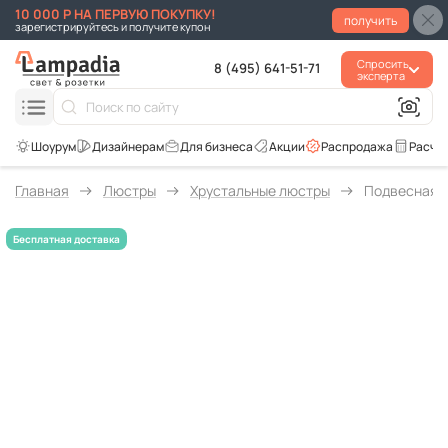
10 000 Р НА ПЕРВУЮ ПОКУПКУ!
получить
зарегистрируйтесь и получите купон
Спросить
8 (495) 641-51-71
эксперта
Для бизнеса
Акции
Распродажа
Расче
Главная
Люстры
Хрустальные люстры
Подвесная л