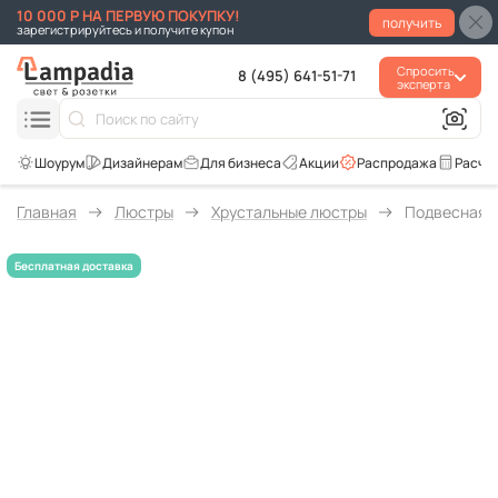
10 000 Р НА ПЕРВУЮ ПОКУПКУ!
получить
зарегистрируйтесь и получите купон
Спросить
8 (495) 641-51-71
эксперта
Для бизнеса
Акции
Распродажа
Расче
Главная
Люстры
Хрустальные люстры
Подвесная л