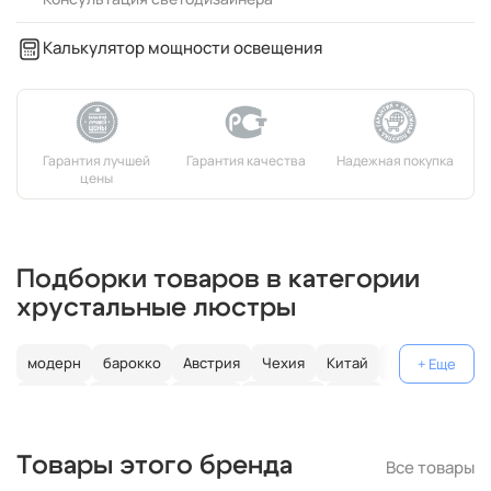
Калькулятор мощности освещения
Подборки товаров в категории
хрустальные люстры
модерн
барокко
Австрия
Чехия
Китай
Германия
Италия
Испания
Россия
большие
хром
с золотом
с цветным хрусталем
свеча
современные
Товары этого бренда
Все товары
круглые
классические
светодиодные
кольцо