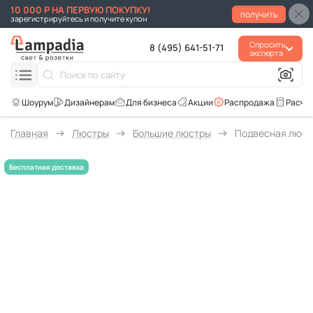
10 000 Р НА ПЕРВУЮ ПОКУПКУ!
получить
зарегистрируйтесь и получите купон
Спросить
8 (495) 641-51-71
эксперта
Для бизнеса
Акции
Распродажа
Расче
Главная
Люстры
Большие люстры
Подвесная люстр