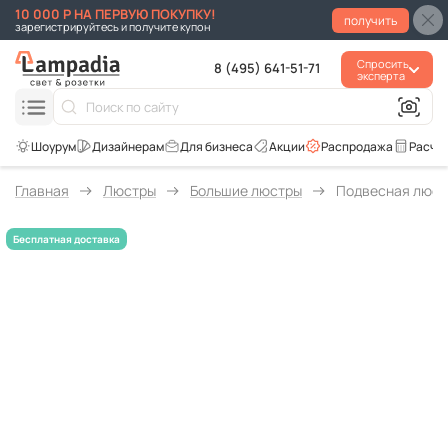
10 000 Р НА ПЕРВУЮ ПОКУПКУ!
получить
зарегистрируйтесь и получите купон
Спросить
8 (495) 641-51-71
эксперта
Для бизнеса
Акции
Распродажа
Расче
Главная
Люстры
Большие люстры
Подвесная люстр