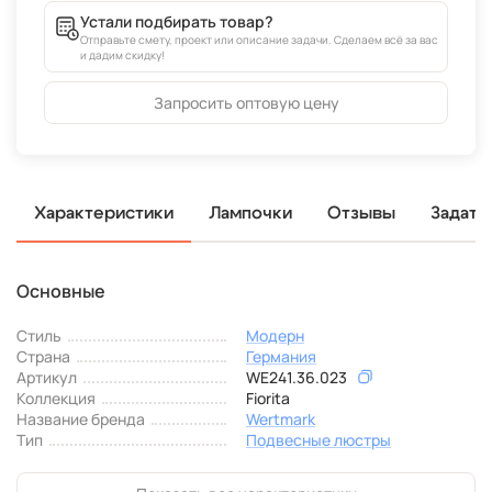
Устали подбирать товар?
Отправьте смету, проект или описание задачи. Сделаем всё за вас
и дадим скидку!
Запросить оптовую цену
Характеристики
Лампочки
Отзывы
Задать
Основные
Стиль
Модерн
Страна
Германия
Артикул
WE241.36.023
Коллекция
Fiorita
Название бренда
Wertmark
Тип
Подвесные люстры