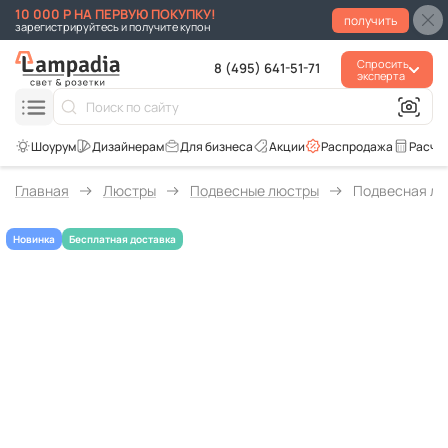
10 000 Р НА ПЕРВУЮ ПОКУПКУ!
получить
зарегистрируйтесь и получите купон
Спросить
8 (495) 641-51-71
эксперта
Для бизнеса
Акции
Распродажа
Расче
Главная
Люстры
Подвесные люстры
Подвесная люс