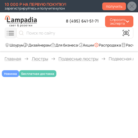
10 000 Р НА ПЕРВУЮ ПОКУПКУ!
получить
зарегистрируйтесь и получите купон
Спросить
8 (495) 641-51-71
эксперта
Для бизнеса
Акции
Распродажа
Расче
Главная
Люстры
Подвесные люстры
Подвесная люс