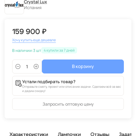
Crystal Lux
Испания
159 900 ₽
Хочу купить еще дешевле
В наличии:
3 шт
4
В корзину
Устали подбирать товар?
Отправьте смету, проект или описание задачи. Сделаем всё за вас
и дадим скидку!
Запросить оптовую цену
Характеристики
Лампочки
Отзывы
Задать