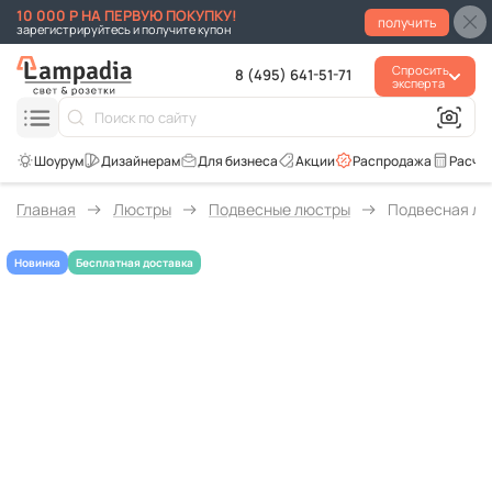
10 000 Р НА ПЕРВУЮ ПОКУПКУ!
получить
зарегистрируйтесь и получите купон
Спросить
8 (495) 641-51-71
эксперта
Для бизнеса
Акции
Распродажа
Расче
Главная
Люстры
Подвесные люстры
Подвесная люст