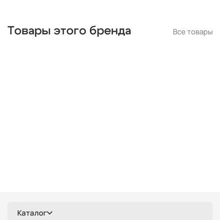
Италия
длинные
красные
круглые
белые
дизайнерские
металлические
деревянные
цилиндр
Товары этого бренда
Все товары
черные
современные
линейные
лофт
шары
с птичками
с бабочками
плетеные
паук
кольца
капли
из цветного стекла
для натяжных потолков
Каталог