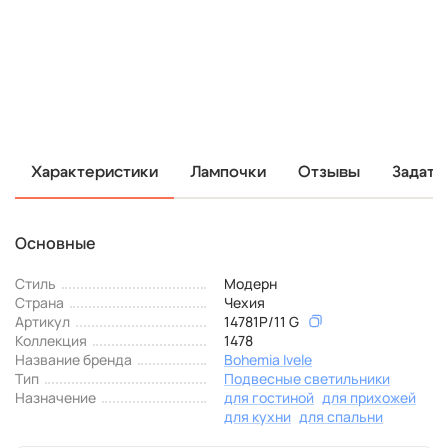
Характеристики
Лампочки
Отзывы
Задать
Основные
Стиль
Модерн
Страна
Чехия
Артикул
14781P/11 G
Коллекция
1478
Название бренда
Bohemia Ivele
Тип
Подвесные светильники
Назначение
для гостиной
для прихожей
для кухни
для спальни