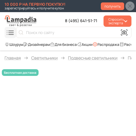
10 000 Р НА ПЕРВУЮ ПОКУПКУ!
получить
зарегистрируйтесь и получите купон
Спросить
8 (495) 641-51-71
эксперта
Для бизнеса
Акции
Распродажа
Расче
Главная
Светильники
Подвесные светильники
Под