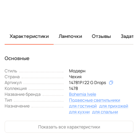
Характеристики
Лампочки
Отзывы
Задать
Основные
Стиль
Модерн
Страна
Чехия
Артикул
14781P/22 G Drops
Коллекция
1478
Название бренда
Bohemia Ivele
Тип
Подвесные светильники
Назначение
для гостиной
для прихожей
для кухни
для спальни
Показать все характеристики