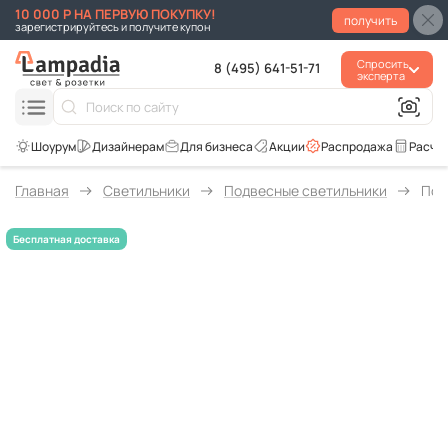
10 000 Р НА ПЕРВУЮ ПОКУПКУ!
получить
зарегистрируйтесь и получите купон
Спросить
8 (495) 641-51-71
эксперта
Для бизнеса
Акции
Распродажа
Расче
Главная
Светильники
Подвесные светильники
Под