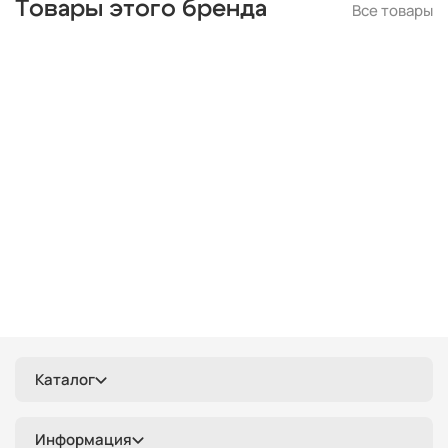
Товары этого бренда
Все товары
черные
современные
линейные
лофт
шары
с птичками
с бабочками
плетеные
паук
кольца
капли
из цветного стекла
для натяжных потолков
Каталог
Информация