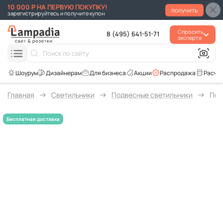
10 000 Р НА ПЕРВУЮ ПОКУПКУ!
получить
зарегистрируйтесь и получите купон
Спросить
8 (495) 641-51-71
эксперта
Для бизнеса
Акции
Распродажа
Расче
Главная
Светильники
Подвесные светильники
Под