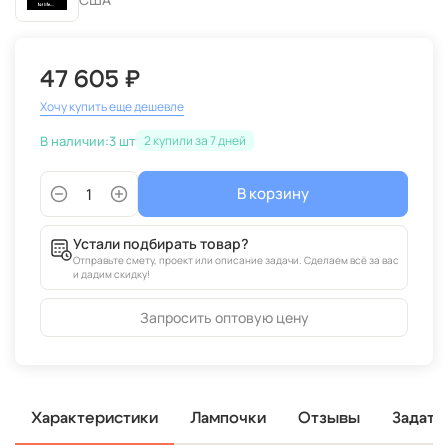
47 605 ₽
Хочу купить еще дешевле
В наличии:
3 шт
2
В корзину
Устали подбирать товар?
Отправьте смету, проект или описание задачи. Сделаем всё за вас
и дадим скидку!
Запросить оптовую цену
Характеристики
Лампочки
Отзывы
Задать