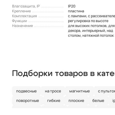
Влагозащита, IP
IP20
Крепление
пластина
Комплектация
с лампами, с рассеивател
Функции
регулировка по высоте
Назначение
для высоких потолков, для
декора, интерьерный, над
столом, натяжной потолок
Подборки товаров в кат
подвесные
на тросе
магнитные
с пульто
поворотные
гибкие
плоские
белые
i
для ванной
для кухни
настенные
наклад