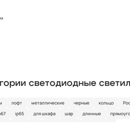
ем
егории светодиодные свети
м
лофт
металлические
черные
кольцо
Ро
p67
ip65
для шкафа
шар
длинные
прямоуг
ные
линейные
встраиваемые
потолочные