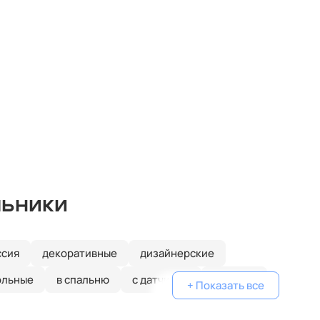
льники
ссия
декоративные
дизайнерские
ольные
в спальню
с датчиком
круглые
+ Показать все