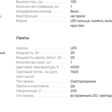
Высота max, см
130
Количество плафонов, шт
1
Направление рожков
Вниз
и
Конструкция
на тросе
Форма
LED кольца, колесо, кол
круглая
Лампы
Цоколь
LED
вые
Мощность, Вт
25
Мощность лампы (Max), Вт
25
Количество ламп, шт
1
Цветовая температура, К
4000
Световой поток, лм (для
1500
лент лм/м)
Тип лампы
Светодиодные
Лампы в комплекте
Да
Напряжение, V
220
Тип лампы
встроенные LED, свето