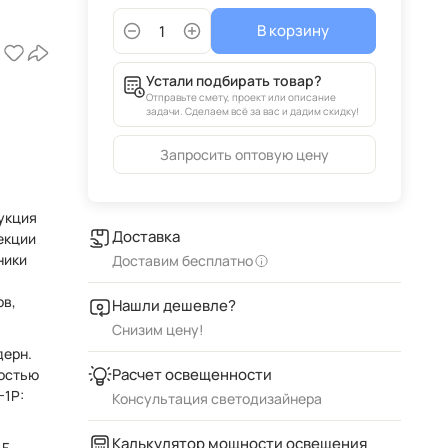
В корзину
Устали подбирать товар?
Отправьте смету, проект или описание
задачи. Сделаем всё за вас и дадим скидку!
Запросить оптовую цену
укция
Доставка
екции
Доставим бесплатно
ов,
Нашли дешевле?
Снизим цену!
дерн.
Расчет освещенности
остью
-1P:
Консультация светодизайнера
Калькулятор мощности освещения
F-