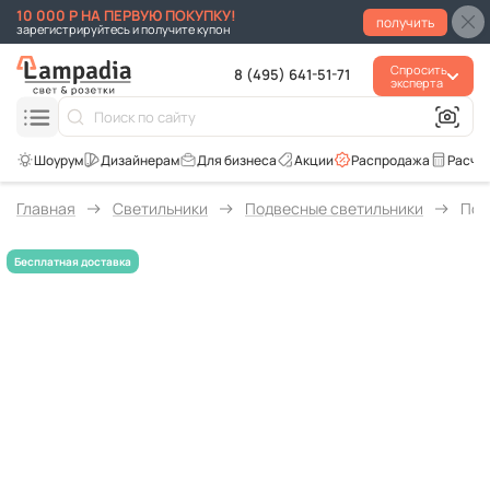
10 000 Р НА ПЕРВУЮ ПОКУПКУ!
получить
зарегистрируйтесь и получите купон
Спросить
8 (495) 641-51-71
эксперта
Для бизнеса
Акции
Распродажа
Расче
Главная
Светильники
Подвесные светильники
Под