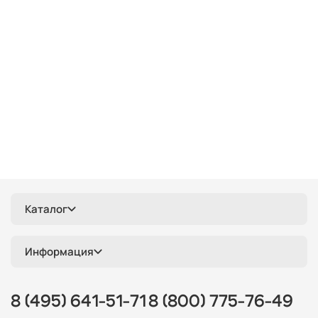
синие
е27
кантри
скандинавский
ретро
зеленые
одинарные
классические
желтые
прямоугольные
люминесцентные
ip65
хрустальные
Италия
длинные
красные
круглые
белые
дизайнерские
металлические
деревянные
цилиндр
черные
современные
линейные
лофт
шары
с птичками
с бабочками
плетеные
паук
кольца
капли
из цветного стекла
Каталог
для натяжных потолков
Информация
8 (495) 641-51-71
8 (800) 775-76-49