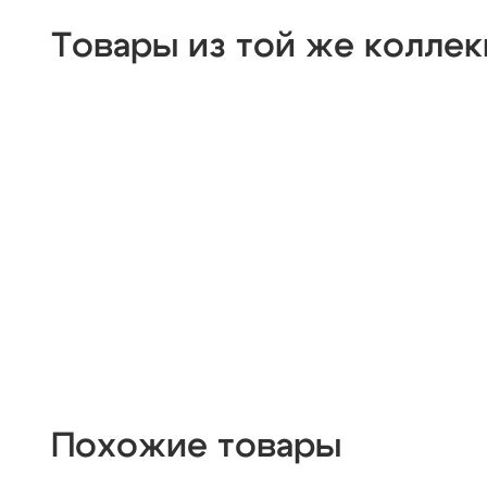
деревянные
цилиндр
черные
современн
Товары из той же колле
из цветного стекла
для натяжных потолков
Похожие товары