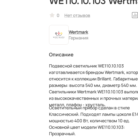
WE110.10.103 Wertm
рожковый, немецки
0
Нет отзывов
в виде одуванчика
Wertmark
Германия
Описание
Подвесной светильник WE110.10.103
изготавливается брендом Wertmark, кото
относится к коллекции Brillant. Габаритные
размеры: высота 540 мм, диаметр 540 мм.
Светильники Wertmark WE110.10.103 выпо
из высококачественных и прочных матери
металл, плафон - хрусталь.
Осветительный прибор сделан в стиле
Классический. Подходят лампы цоколя E1
мощностью 400 Вт, количеством 10 ед.
Основной цвет модели WE110.10.103:
Прозрачный.