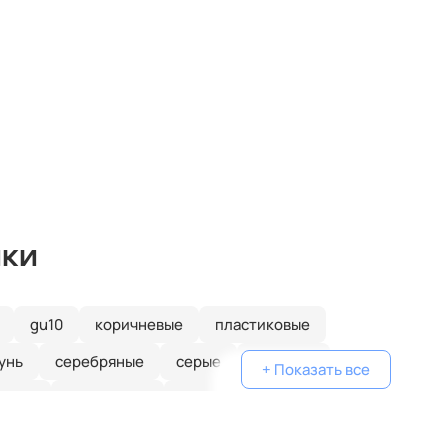
ики
gu10
коричневые
пластиковые
унь
серебряные
серые
голубые
+ Показать все
еные
одинарные
классические
желтые
белые
дизайнерские
металлические