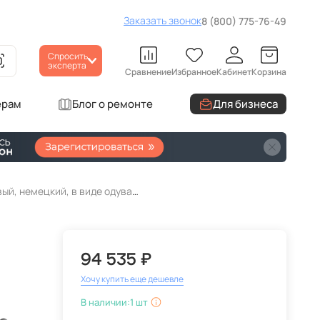
Заказать звонок
8 (800) 775-76-49
Спросить
эксперта
Сравнение
Избранное
Кабинет
Корзина
ерам
Блог о ремонте
Для бизнеса
Подвесной светильник Brillant WE110.10.103 Wertmark рожковый, немецкий, в виде одуванчика
94 535 ₽
Хочу купить еще дешевле
В наличии:
1 шт