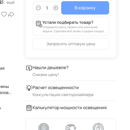
ark
В корзину
й,
Устали подбирать товар?
Отправьте смету, проект или описание
задачи. Сделаем всё за вас и дадим скидку!
Запросить оптовую цену
Нашли дешевле?
рая
Снизим цену!
лнены
Расчет освещенности
алов:
Консультация светодизайнера
Калькулятор мощности освещения
4