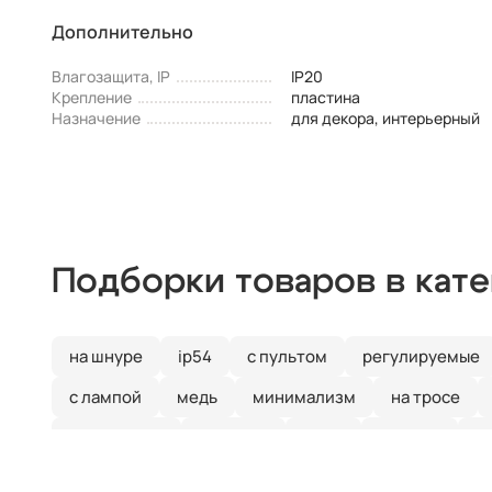
Дополнительно
Влагозащита, IP
IP20
Крепление
пластина
Назначение
для декора, интерьерный
Подборки товаров в кат
на шнуре
ip54
с пультом
регулируемые
с лампой
медь
минимализм
на тросе
квадратные
тройные
хром
модерн
с
прямоугольные
люминесцентные
ip65
х