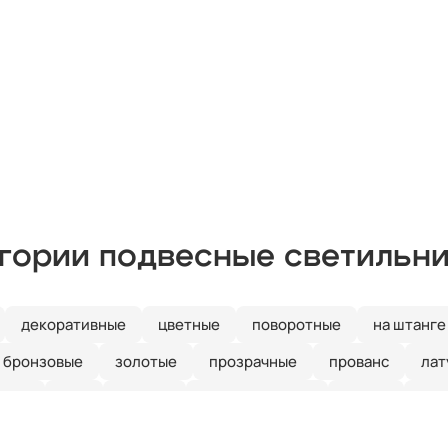
егории подвесные светильн
декоративные
цветные
поворотные
на штанге
бронзовые
золотые
прозрачные
прованс
лат
иние
е27
кантри
скандинавский
ретро
зел
рустальные
Италия
длинные
красные
круглые