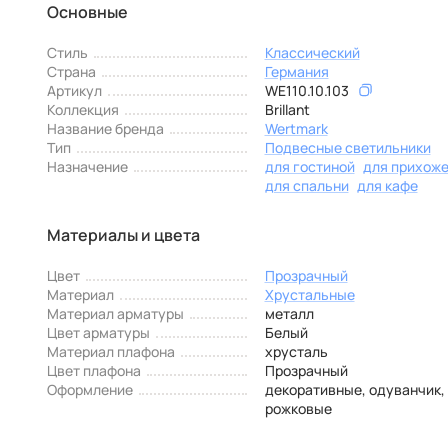
Основные
Стиль
Классический
Страна
Германия
Артикул
WE110.10.103
Коллекция
Brillant
Название бренда
Wertmark
Тип
Подвесные светильники
Назначение
для гостиной
для прихож
для спальни
для кафе
Материалы и цвета
Цвет
Прозрачный
Материал
Хрустальные
Материал арматуры
металл
Цвет арматуры
Белый
Материал плафона
хрусталь
Цвет плафона
Прозрачный
Оформление
декоративные, одуванчик,
рожковые