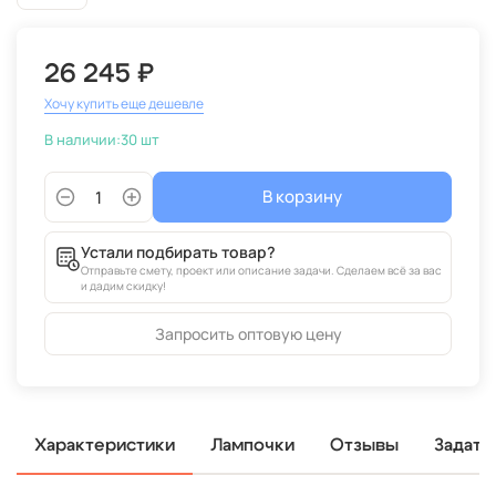
26 245 ₽
Хочу купить еще дешевле
В наличии:
30 шт
В корзину
Устали подбирать товар?
Отправьте смету, проект или описание задачи. Сделаем всё за вас
и дадим скидку!
Запросить оптовую цену
Характеристики
Лампочки
Отзывы
Задать