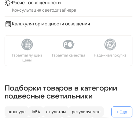
Расчет освещенности
Консультация светодизайнера
Калькулятор мощности освещения
Подборки товаров в категории
подвесные светильники
на шнуре
ip54
с пультом
регулируемые
декоративные
цветные
поворотные
на штанге
gu10
коричневые
пластиковые
с лампой
медь