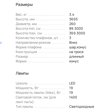
Размеры
Вес, кг
3.4
Высота, мм
3693
Диаметр, мм
260
Высота min, см
89.3000
Высота max, см
369.3000
Количество плафонов, шт
3
и
Направление рожков
Вниз
Форма плафона
шар,конус
Конструкция
на тросе
Размер
длинный
Форма
конус
Лампы
Цоколь
LED
Мощность, Вт
19
Мощность лампы (Max), Вт
19
Световой поток, лм (для
1400
лент лм/м)
Тип лампы
Светодиодные