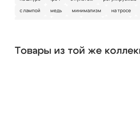
с лампой
медь
минимализм
на тросе
квадратные
тройные
хром
модерн
с
прямоугольные
люминесцентные
ip65
х
деревянные
цилиндр
черные
современн
Товары из той же колле
из цветного стекла
для натяжных потолков