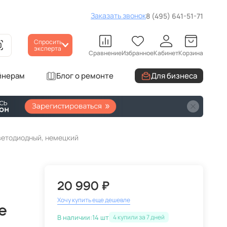
Заказать звонок
8 (495) 641-51-71
Спросить
эксперта
Сравнение
Избранное
Кабинет
Корзина
йнерам
Блог о ремонте
Для бизнеса
ветодиодный, немецкий
20 990 ₽
Хочу купить еще дешевле
e
В наличии:
14 шт
4