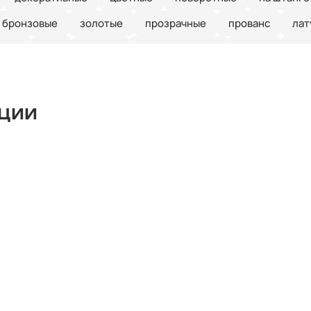
бронзовые
золотые
прозрачные
прованс
лат
иние
е27
кантри
скандинавский
ретро
зел
рустальные
Италия
длинные
красные
круглые
ые
линейные
лофт
шары
с птичками
с баб
кции