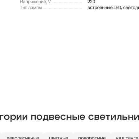
Напряжение, V
220
Тип лампы
встроенные LED, свето
егории подвесные светильн
декоративные
цветные
поворотные
на штанге