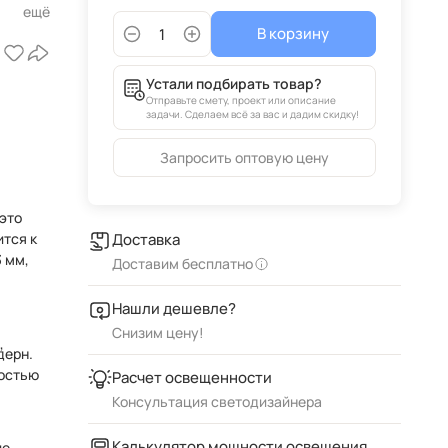
В корзину
Устали подбирать товар?
Отправьте смету, проект или описание
задачи. Сделаем всё за вас и дадим скидку!
Запросить оптовую цену
это
ится к
Доставка
Доставим бесплатно
Нашли дешевле?
Снизим цену!
,
дерн.
остью
Расчет освещенности
Консультация светодизайнера
Калькулятор мощности освещения
ие