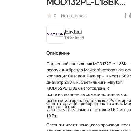
MOD132PL-L18BK
Maytoni
0
Нет отзывов
светодиодный,
Maytoni
немецкий
Германия
Описание
Подвесной светильник MOD132PL-L18BK – 
продукция бренда Maytoni, которая относ
коллекции Cascade. Размеры: высота 3693 мм,
диаметр 260 мм. Светильники Maytoni
MOD132PL-L18BK изготовлены с
использованием высококачественных и
прочных материалов, таких как: Алюминий
Осветительный прибор сделан в стиле Мо
плафон - Акрил.
Используются лампы с цоколем LED мощн
19 Вт.
Светильники от немецкого производителя
Maytoni великолепно завершат оформлен