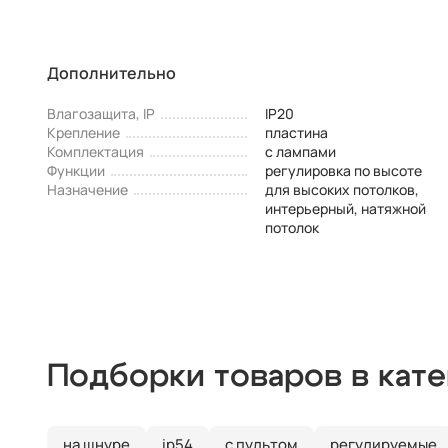
Дополнительно
Влагозащита, IP
IP20
Крепление
пластина
Комплектация
с лампами
Функции
регулировка по высоте
Назначение
для высоких потолков,
интерьерный, натяжной
потолок
Подборки товаров в кат
на шнуре
ip54
с пультом
регулируемые