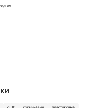
диодная
ики
gu10
коричневые
пластиковые