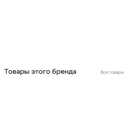
длинные
прямоугольные
в спальню
с датчиком
круглые
для ванной
для кухни
настенные
накладные
линейные
встраиваемые
потолочные
Товары этого бренда
Все товары