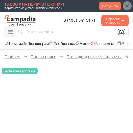
10 000 Р НА ПЕРВУЮ ПОКУПКУ!
получить
зарегистрируйтесь и получите купон
Спросить
8 (495) 641-51-71
эксперта
Для бизнеса
Акции
Распродажа
Расче
Главная
Светильники
Светодиодные светильники