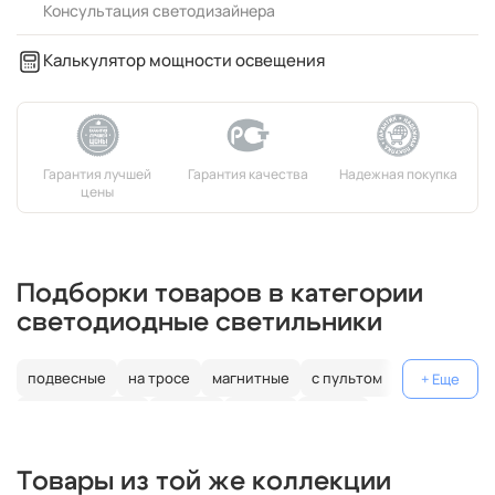
Консультация светодизайнера
Калькулятор мощности освещения
Подборки товаров в категории
светодиодные светильники
подвесные
на тросе
магнитные
с пультом
лофт
металлические
черные
кольцо
Россия
декоративные
дизайнерские
поворотные
гибкие
Товары из той же коллекции
плоские
белые
ip67
ip65
для шкафа
шар