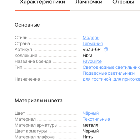
Характеристики
Лампочки
Отзывы
Основные
Стиль
Модерн
Страна
Германия
Артикул
4633-6P
Коллекция
Fibra
Название бренда
Favourite
Тип
Светодиодные светильник
Подвесные светильники
Назначение
для гостиной
для прихож
Материалы и цвета
Цвет
Чёрный
Материал
Текстильные
Материал арматуры
металл
Цвет арматуры
Черный
Материал плафона
Нить