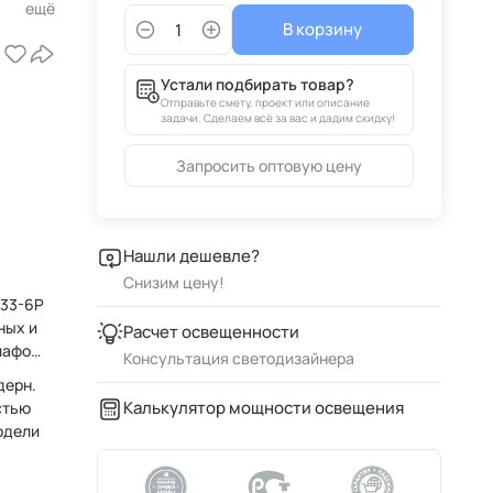
В корзину
Устали подбирать товар?
Отправьте смету, проект или описание
задачи. Сделаем всё за вас и дадим скидку!
Запросить оптовую цену
Нашли дешевле?
Снизим цену!
633-6P
ных и
Расчет освещенности
лафон
Консультация светодизайнера
дерн.
Калькулятор мощности освещения
стью
одели