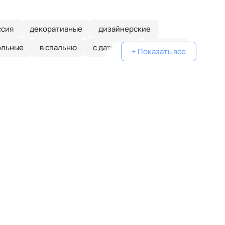
ссия
декоративные
дизайнерские
ольные
в спальню
с датчиком
круглые
+ Показать все