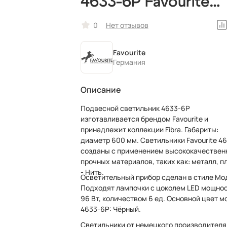
4633-6P Favourite
черный,
0
Нет отзывов
светодиодный,
Favourite
немецкий
Германия
Описание
Подвесной светильник 4633-6P
изготавливается брендом Favourite и
принадлежит коллекции Fibra. Габариты:
диаметр 600 мм. Светильники Favourite 4
созданы с применением высококачествен
прочных материалов, таких как: металл, п
- Нить.
Осветительный прибор сделан в стиле Мо
Подходят лампочки с цоколем LED мощно
96 Вт, количеством 6 ед. Основной цвет м
4633-6P: Чёрный.
Светильники от немецкого производителя