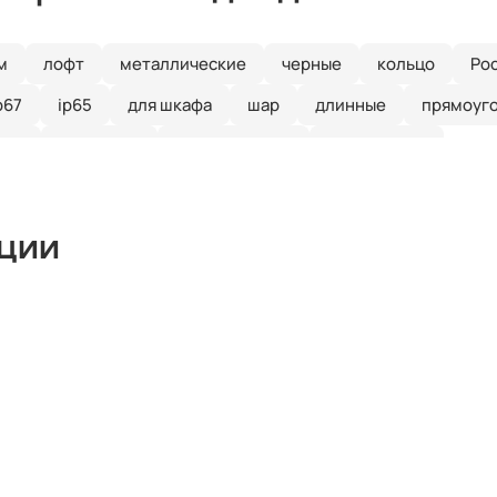
м
лофт
металлические
черные
кольцо
Ро
p67
ip65
для шкафа
шар
длинные
прямоуг
ные
линейные
встраиваемые
потолочные
кции