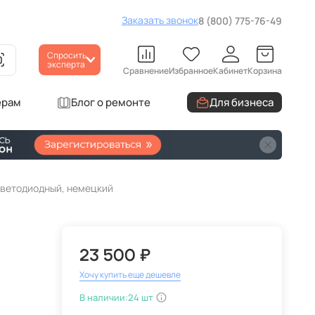
Заказать звонок
8 (800) 775-76-49
Спросить
эксперта
Сравнение
Избранное
Кабинет
Корзина
ерам
Блог о ремонте
Для бизнеса
 светодиодный, немецкий
23 500 ₽
Хочу купить еще дешевле
В наличии:
24 шт