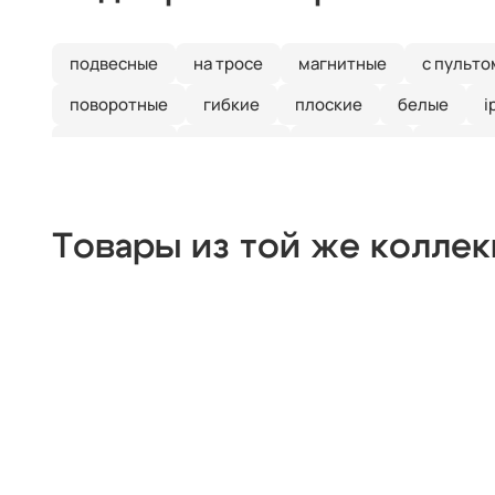
подвесные
на тросе
магнитные
с пульто
поворотные
гибкие
плоские
белые
i
для ванной
для кухни
настенные
наклад
Товары из той же колле