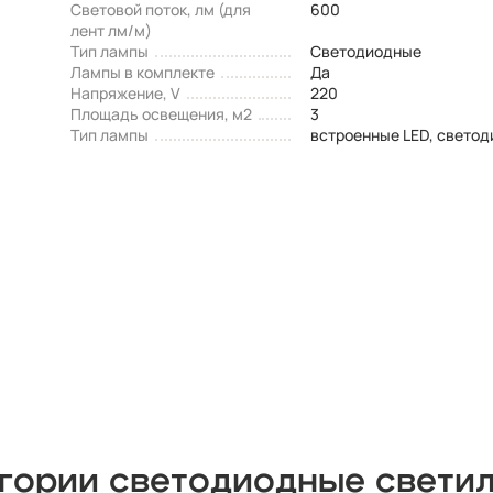
Световой поток, лм (для
600
лент лм/м)
Тип лампы
Светодиодные
Лампы в комплекте
Да
Напряжение, V
220
Площадь освещения, м2
3
Тип лампы
встроенные LED, свето
егории светодиодные свети