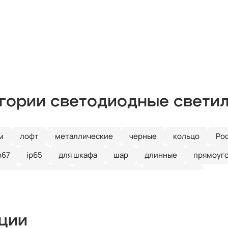
егории светодиодные свети
м
лофт
металлические
черные
кольцо
Ро
p67
ip65
для шкафа
шар
длинные
прямоуг
ные
линейные
встраиваемые
потолочные
кции