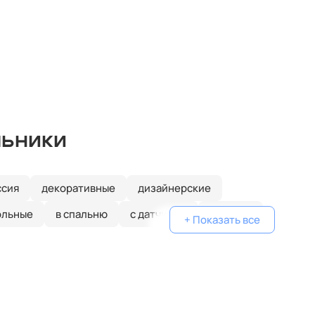
льники
ссия
декоративные
дизайнерские
ольные
в спальню
с датчиком
круглые
+ Показать все