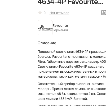
4634-4P Favourite
светодиодный,
0
Нет отзывов
немецкий
Favourite
Германия
Описание
Подвесной светильник 4634-4P производ
брендом Favourite, относящаяся к коллекц
Fibra. Габаритные параметры: диаметр 400 мм.
Светильники Favourite 4634-4P созданы с
применением высококачественных и проч
материалов, таких как: металл, плафон - Н
Осветительный прибор выполнен в стиле
Модерн. Применяются лампочки с цоколе
мощностью 48 Вт, в количестве 4 шт. Осно
цвет модели 4634-4P: Золотой.
Светильники от немецкого производителя