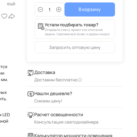
В корзину
Устали подбирать товар?
Отправьте смету, проект или описание
задачи. Сделаем всё за вас и дадим скидку!
Запросить оптовую цену
ится
Доставка
ии
Доставим бесплатно
ных
Нашли дешевле?
ить.
Снизим цену!
Расчет освещенности
м LED
вной
Консультация светодизайнера
Калькулятор мощности освещения