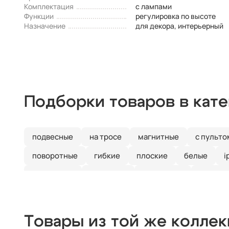
Комплектация
с лампами
Функции
регулировка по высоте
Назначение
для декора, интерьерный
Подборки товаров в кат
подвесные
на тросе
магнитные
с пульто
поворотные
гибкие
плоские
белые
i
для ванной
для кухни
настенные
наклад
Товары из той же колле