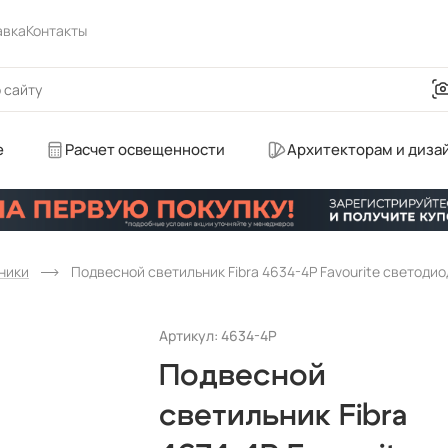
авка
Контакты
е
Расчет освещенности
Архитекторам и диза
ники
Подвесной светильник Fibra 4634-4P Favourite светоди
Артикул: 4634-4P
Подвесной
светильник Fibra