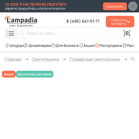
10 000 Р НА ПЕРВУЮ ПОКУПКУ!
получить
зарегистрируйтесь и получите купон
Спросить
8 (495) 641-51-71
эксперта
Для бизнеса
Акции
Распродажа
Расче
Главная
Светильники
Подвесные светильники
Под