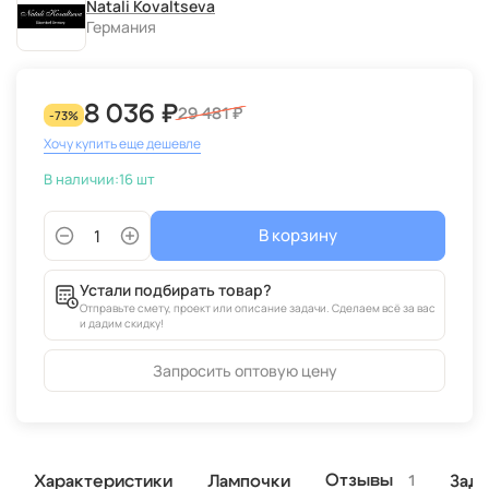
Natali Kovaltseva
Германия
8 036 ₽
29 481 ₽
-73%
Хочу купить еще дешевле
В наличии:
16 шт
В корзину
Устали подбирать товар?
Отправьте смету, проект или описание задачи. Сделаем всё за вас
и дадим скидку!
Запросить оптовую цену
Отзывы
Характеристики
Лампочки
Зада
1