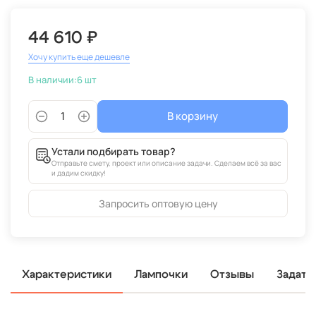
44 610 ₽
Хочу купить еще дешевле
В наличии:
6 шт
В корзину
Устали подбирать товар?
Отправьте смету, проект или описание задачи. Сделаем всё за вас
и дадим скидку!
Запросить оптовую цену
Характеристики
Лампочки
Отзывы
Задать