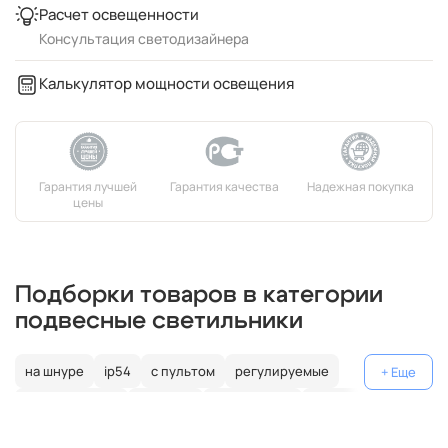
Расчет освещенности
Консультация светодизайнера
Калькулятор мощности освещения
Подборки товаров в категории
подвесные светильники
на шнуре
ip54
с пультом
регулируемые
декоративные
цветные
поворотные
на штанге
gu10
коричневые
пластиковые
с лампой
медь