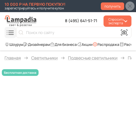
10 000 Р НА ПЕРВУЮ ПОКУПКУ!
получить
зарегистрируйтесь и получите купон
Спросить
8 (495) 641-51-71
эксперта
Для бизнеса
Акции
Распродажа
Расче
Главная
Светильники
Подвесные светильники
Под