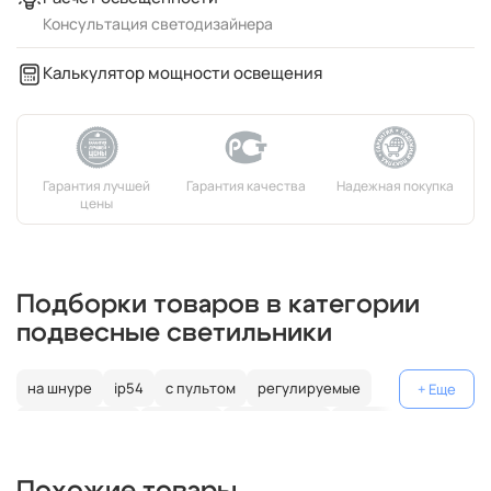
Консультация светодизайнера
Калькулятор мощности освещения
Подборки товаров в категории
подвесные светильники
на шнуре
ip54
с пультом
регулируемые
декоративные
цветные
поворотные
на штанге
gu10
коричневые
пластиковые
с лампой
медь