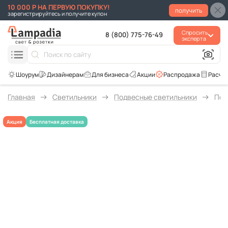
10 000 Р НА ПЕРВУЮ ПОКУПКУ!
получить
зарегистрируйтесь и получите купон
Спросить
8 (800) 775-76-49
эксперта
Для бизнеса
Акции
Распродажа
Расче
Главная
Светильники
Подвесные светильники
Под