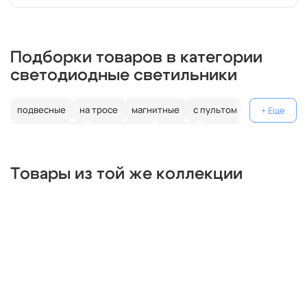
Подборки товаров в категории
светодиодные светильники
подвесные
на тросе
магнитные
с пультом
кольцо
декоративные
поворотные
гибкие
плоские
ip67
ip65
для шкафа
шар
длинные
прямоугольные
Товары из той же коллекции
в спальню
с датчиком
круглые
для ванной
для кухни
настенные
накладные
линейные
встраиваемые
потолочные