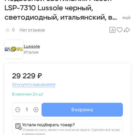
LSP-7310 Lussole черный,
светодиодный, итальянский, в
современном стиле
0
Нет отзывов
Lussole
Италия
29 229 ₽
Хочу купить еще дешевле
В наличии:
24 шт
В корзину
Устали подбирать товар?
Отправьте смету, проект или описание задачи. Сделаем всё за вас
и дадим скидку!