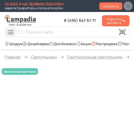
10 000 Р НА ПЕРВУЮ ПОКУПКУ!
получить
зарегистрируйтесь и получите купон
Спросить
8 (495) 641-51-71
эксперта
Для бизнеса
Акции
Распродажа
Расче
Главная
Светильники
Светодиодные светильники