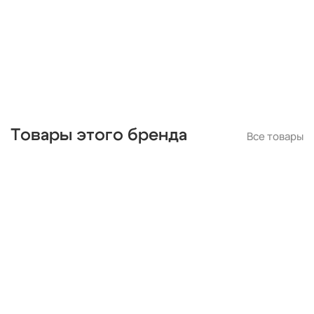
капли
из цветного стекла
для натяжных потолков
Товары этого бренда
Все товары