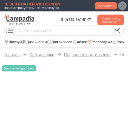
10 000 Р НА ПЕРВУЮ ПОКУПКУ!
получить
зарегистрируйтесь и получите купон
Спросить
8 (495) 641-51-71
эксперта
Для бизнеса
Акции
Распродажа
Расче
Главная
Светильники
Подвесные светильники
Под