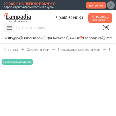
10 000 Р НА ПЕРВУЮ ПОКУПКУ!
получить
зарегистрируйтесь и получите купон
Спросить
8 (495) 641-51-71
эксперта
Для бизнеса
Акции
Распродажа
Расче
Главная
Светильники
Подвесные светильники
Под