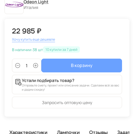
Odeon Light
Италия
22 985 ₽
Хочу купить еще дешевле
В наличии:
38 шт
10
В корзину
Устали подбирать товар?
Отправьте смету, проект или описание задачи. Сделаем всё за вас
и дадим скидку!
Запросить оптовую цену
Характеристики
Лампочки
Отзывы
Задать