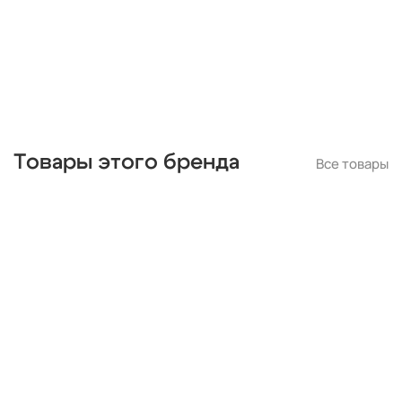
капли
из цветного стекла
для натяжных потолков
Товары этого бренда
Все товары