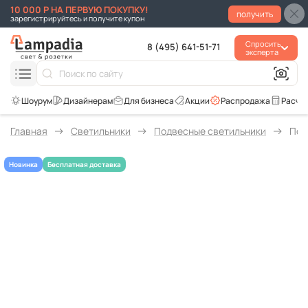
10 000 Р НА ПЕРВУЮ ПОКУПКУ!
получить
зарегистрируйтесь и получите купон
Спросить
8 (495) 641-51-71
эксперта
Для бизнеса
Акции
Распродажа
Расче
Главная
Светильники
Подвесные светильники
Под