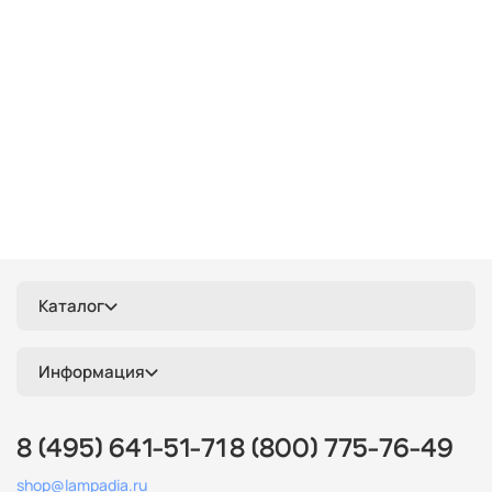
синие
е27
кантри
скандинавский
ретро
зеленые
одинарные
классические
желтые
прямоугольные
люминесцентные
ip65
хрустальные
Италия
длинные
красные
круглые
белые
дизайнерские
металлические
деревянные
цилиндр
черные
современные
линейные
лофт
шары
с птичками
с бабочками
плетеные
паук
кольца
капли
из цветного стекла
Каталог
для натяжных потолков
Информация
8 (495) 641-51-71
8 (800) 775-76-49
shop@lampadia.ru