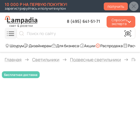
10 000 Р НА ПЕРВУЮ ПОКУПКУ!
получить
зарегистрируйтесь и получите купон
Спросить
8 (495) 641-51-71
эксперта
Для бизнеса
Акции
Распродажа
Расче
Главная
Светильники
Подвесные светильники
Под