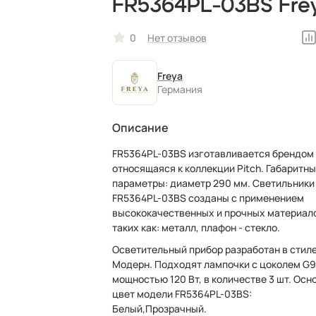
FR5364PL-03BS Fre
белый, немецкий
0
Нет отзывов
Freya
Германия
Описание
FR5364PL-03BS изготавливается брендом 
относящаяся к коллекции Pitch. Габаритн
параметры: диаметр 290 мм. Светильники Freya
FR5364PL-03BS созданы с применением
высококачественных и прочных материал
таких как: металл, плафон - стекло.
Осветительный прибор разработан в стил
Модерн. Подходят лампочки с цоколем G9
мощностью 120 Вт, в количестве 3 шт. Осн
цвет модели FR5364PL-03BS:
Белый,Прозрачный.