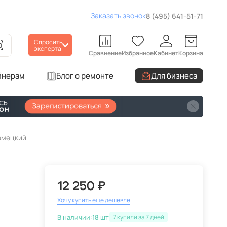
Заказать звонок
8 (495) 641-51-71
Спросить
эксперта
Сравнение
Избранное
Кабинет
Корзина
йнерам
Блог о ремонте
Для бизнеса
немецкий
12 250 ₽
Хочу купить еще дешевле
В наличии:
18 шт
7