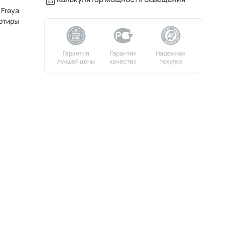
 Freya
ртиры