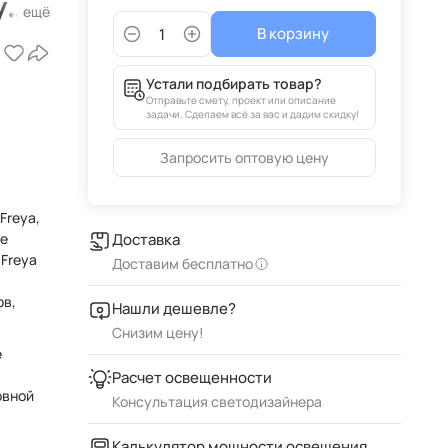
ya
В корзину
Устали подбирать товар?
Отправьте смету, проект или описание
задачи. Сделаем всё за вас и дадим скидку!
Запросить оптовую цену
Freya,
ые
Доставка
Доставим бесплатно
ов,
Нашли дешевле?
Снизим цену!
е
Расчет освещенности
овной
Консультация светодизайнера
Калькулятор мощности освещения