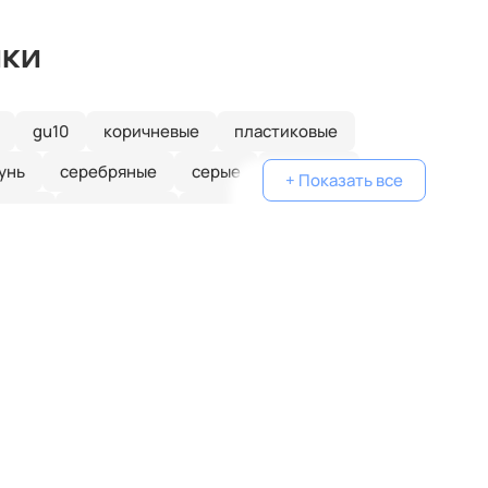
ики
gu10
коричневые
пластиковые
унь
серебряные
серые
голубые
+ Показать все
еные
одинарные
классические
желтые
белые
дизайнерские
металлические
очками
плетеные
паук
кольца
капли