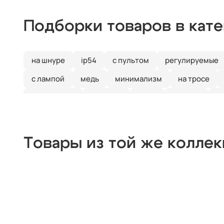
Подборки товаров в кат
на шнуре
ip54
с пультом
регулируемые
с лампой
медь
минимализм
на тросе
квадратные
тройные
хром
модерн
с
прямоугольные
люминесцентные
ip65
х
деревянные
цилиндр
черные
современн
Товары из той же колле
из цветного стекла
для натяжных потолков