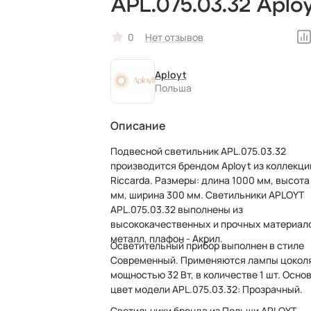
APL.075.03.32 Aplo
0
Нет отзывов
Aployt
Польша
Описание
Подвесной светильник APL.075.03.32
производится брендом Aployt из коллекци
Riccarda. Размеры: длина 1000 мм, высота
мм, ширина 300 мм. Светильники APLOYT
APL.075.03.32 выполнены из
высококачественных и прочных материал
металл, плафон - Акрил.
Осветительный прибор выполнен в стиле
Современный. Применяются лампы цокол
мощностью 32 Вт, в количестве 1 шт. Осно
цвет модели APL.075.03.32: Прозрачный.
Светильники бренда из Польши APLOYT