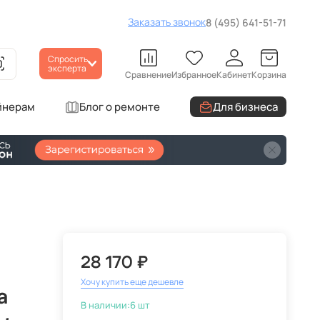
Заказать звонок
8 (495) 641-51-71
Спросить
эксперта
Сравнение
Избранное
Кабинет
Корзина
йнерам
Блог о ремонте
Для бизнеса
28 170 ₽
Хочу купить еще дешевле
a
В наличии:
6 шт