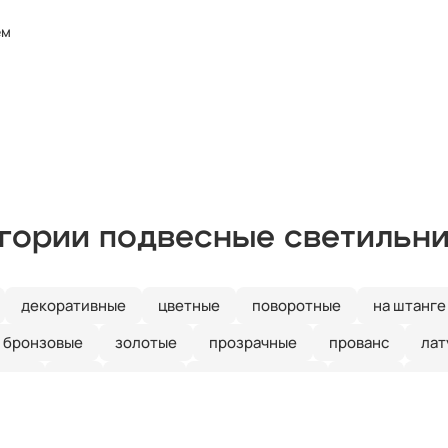
ем
егории подвесные светильн
декоративные
цветные
поворотные
на штанге
бронзовые
золотые
прозрачные
прованс
лат
иние
е27
кантри
скандинавский
ретро
зел
рустальные
Италия
длинные
красные
круглые