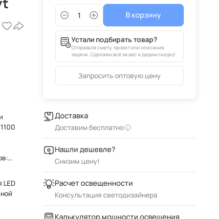
yt
В корзину
Устали подбирать товар?
Отправьте смету, проект или описание
задачи. Сделаем всё за вас и дадим скидку!
Запросить оптовую цену
Доставка
и
 1100
Доставим бесплатно
Нашли дешевле?
ов:
Снизим цену!
Расчет освещенности
я LED
вной
Консультация светодизайнера
Калькулятор мощности освещения