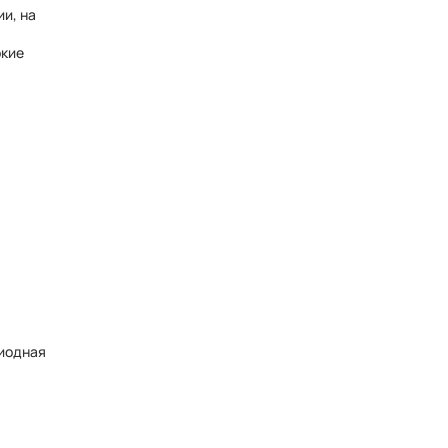
и, на
окие
диодная