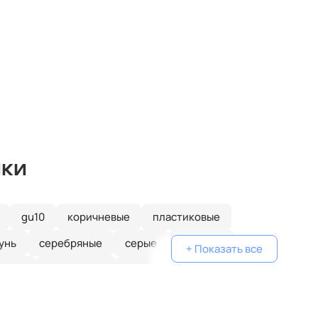
ики
gu10
коричневые
пластиковые
унь
серебряные
серые
голубые
+ Показать все
еные
одинарные
классические
желтые
белые
дизайнерские
металлические