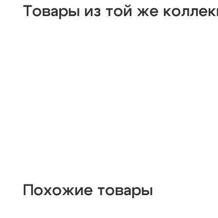
деревянные
цилиндр
черные
современн
Товары из той же колле
из цветного стекла
для натяжных потолков
Похожие товары