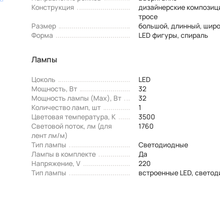
Конструкция
дизайнерские композици
тросе
Размер
большой, длинный, шир
Форма
LED фигуры, спираль
Лампы
Цоколь
LED
Мощность, Вт
32
Мощность лампы (Max), Вт
32
Количество ламп, шт
1
Цветовая температура, К
3500
Световой поток, лм (для
1760
лент лм/м)
Тип лампы
Светодиодные
Лампы в комплекте
Да
Напряжение, V
220
Тип лампы
встроенные LED, свето