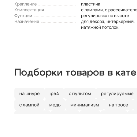
Крепление
пластина
Комплектация
с лампами, с рассеивател
Функции
регулировка по высоте
Назначение
для декора, интерьерный,
натяжной потолок
Подборки товаров в кат
на шнуре
ip54
с пультом
регулируемые
с лампой
медь
минимализм
на тросе
квадратные
тройные
хром
модерн
с
прямоугольные
люминесцентные
ip65
х