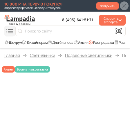
10 000 Р НА ПЕРВУЮ ПОКУПКУ!
получить
зарегистрируйтесь и получите купон
Спросить
8 (495) 641-51-71
эксперта
Для бизнеса
Акции
Распродажа
Расче
Главная
Светильники
Подвесные светильники
Под