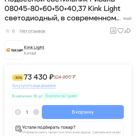
08045-80+60+50+40,37 Kink Light
светодиодный, в современном
стиле
0
Нет отзывов
Kink Light
Китай
73 430 ₽
104 900 ₽
-30%
Хочу купить еще дешевле
В наличии:
18 шт
8
В корзину
Устали подбирать товар?
Отправьте смету, проект или описание задачи. Сделаем всё за вас