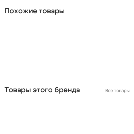
дизайнерские
металлические
деревянные
цилиндр
Похожие товары
черные
современные
линейные
лофт
шары
с птичками
с бабочками
плетеные
паук
кольца
капли
из цветного стекла
для натяжных потолков
Товары этого бренда
Все товары