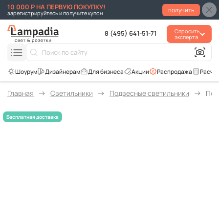
10 000 Р НА ПЕРВУЮ ПОКУПКУ!
получить
зарегистрируйтесь и получите купон
Спросить
8 (495) 641-51-71
эксперта
Для бизнеса
Акции
Распродажа
Расче
Главная
Светильники
Подвесные светильники
Под