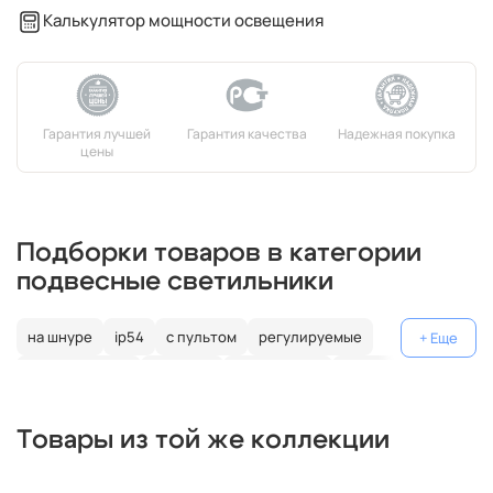
Калькулятор мощности освещения
Подборки товаров в категории
подвесные светильники
на шнуре
ip54
с пультом
регулируемые
декоративные
цветные
поворотные
на штанге
gu10
коричневые
пластиковые
с лампой
медь
Товары из той же коллекции
минимализм
на тросе
бронзовые
золотые
прозрачные
прованс
латунь
серебряные
серые