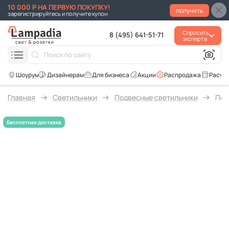
10 000 Р НА ПЕРВУЮ ПОКУПКУ!
получить
зарегистрируйтесь и получите купон
Спросить
8 (495) 641-51-71
эксперта
Для бизнеса
Акции
Распродажа
Расче
Главная
Светильники
Подвесные светильники
Под