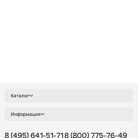
голубые
квадратные
тройные
хром
модерн
синие
е27
кантри
скандинавский
ретро
зеленые
одинарные
классические
желтые
прямоугольные
люминесцентные
ip65
хрустальные
Италия
длинные
красные
круглые
белые
дизайнерские
металлические
деревянные
цилиндр
черные
современные
линейные
лофт
шары
с птичками
с бабочками
плетеные
паук
кольца
капли
из цветного стекла
Каталог
для натяжных потолков
Информация
8 (495) 641-51-71
8 (800) 775-76-49