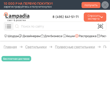
10 000 Р НА ПЕРВУЮ ПОКУПКУ!
получить
зарегистрируйтесь и получите купон
Спросить
8 (495) 641-51-71
эксперта
Для бизнеса
Акции
Распродажа
Расче
Главная
Светильники
Подвесные светильники
Под