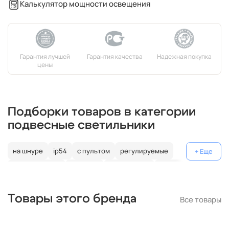
Калькулятор мощности освещения
Подборки товаров в категории
подвесные светильники
на шнуре
ip54
с пультом
регулируемые
декоративные
цветные
поворотные
на штанге
gu10
коричневые
пластиковые
с лампой
медь
Товары этого бренда
Все товары
минимализм
на тросе
бронзовые
золотые
прозрачные
прованс
латунь
серебряные
серые