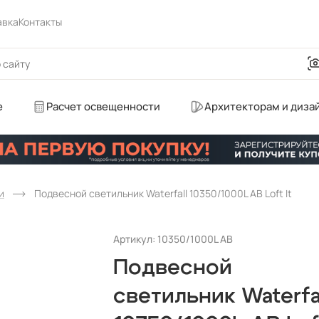
авка
Контакты
е
Расчет освещенности
Архитекторам и диза
и
Подвесной светильник Waterfall 10350/1000L AB Loft It
Артикул: 10350/1000L AB
Подвесной
светильник Waterfa