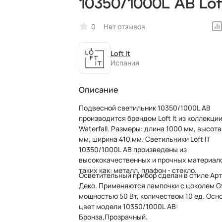
10350/1000L AB Loft
0
Нет отзывов
Loft It
Испания
Описание
Подвесной светильник 10350/1000L AB
производится брендом Loft It из коллекци
Waterfall. Размеры: длина 1000 мм, высота
мм, ширина 410 мм. Светильники Loft IT
10350/1000L AB произведены из
высококачественных и прочных материал
таких как: металл, плафон - стекло.
Осветительный прибор сделан в стиле Арт
Деко. Применяются лампочки с цоколем G
мощностью 50 Вт, количеством 10 ед. Осн
цвет модели 10350/1000L AB:
Бронза,Прозрачный.