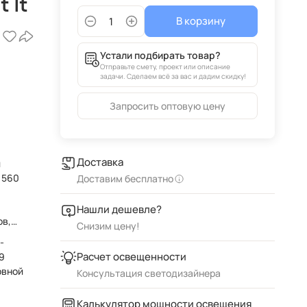
 It
В корзину
Устали подбирать товар?
Отправьте смету, проект или описание
задачи. Сделаем всё за вас и дадим скидку!
Запросить оптовую цену
Доставка
и
 560
Доставим бесплатно
Нашли дешевле?
ов,
Снизим цену!
-
Расчет освещенности
9
овной
Консультация светодизайнера
Калькулятор мощности освещения