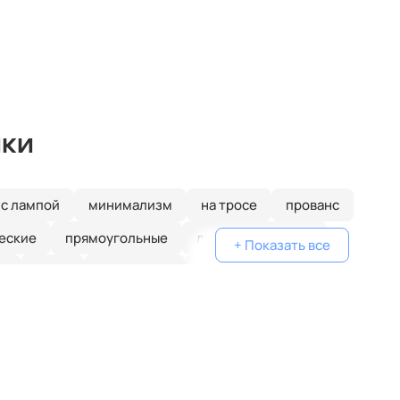
ики
с лампой
минимализм
на тросе
прованс
еские
прямоугольные
люминесцентные
+ Показать все
т
шары
с птичками
с бабочками