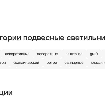
егории подвесные светильн
декоративные
поворотные
на штанге
gu10
три
скандинавский
ретро
одинарные
классич
нерские
цилиндр
современные
линейные
лоф
ного стекла
для натяжных потолков
кции