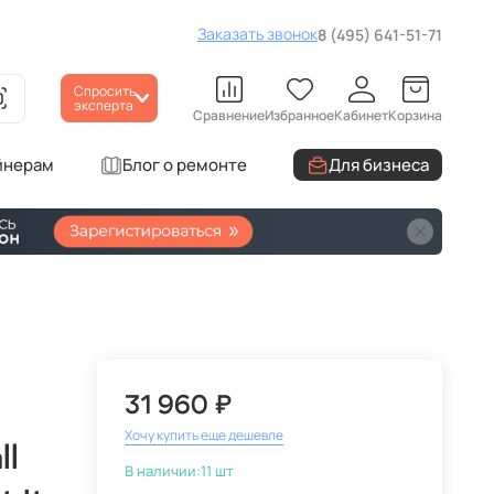
Заказать звонок
8 (495) 641-51-71
Спросить
эксперта
Сравнение
Избранное
Кабинет
Корзина
йнерам
Блог о ремонте
Для бизнеса
31 960 ₽
Хочу купить еще дешевле
ll
В наличии:
11 шт