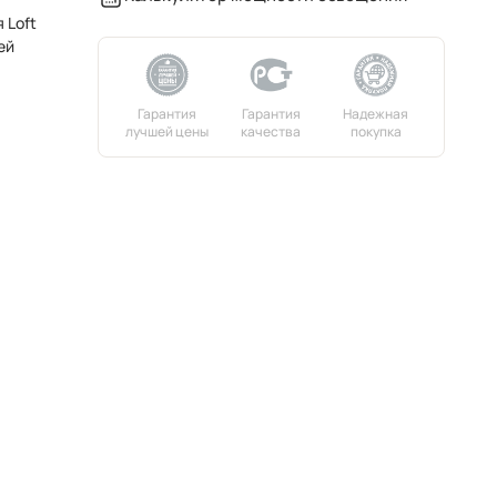
 Loft
ей