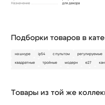
Назначение
для декора
Подборки товаров в кат
на шнуре
ip54
с пультом
регулируемые
квадратные
тройные
модерн
е27
кан
ip65
Италия
длинные
круглые
дизай
плетеные
паук
кольца
капли
из цвет
Товары из той же колле