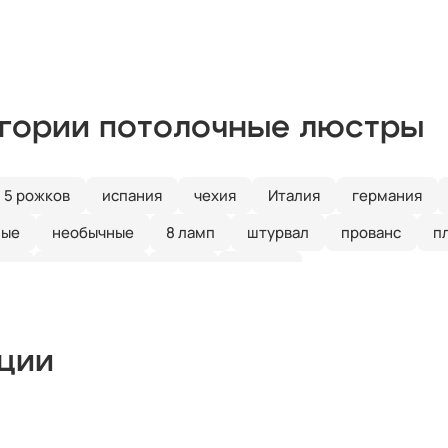
егории потолочные люстры
5 рожков
испания
чехия
Италия
германия
ные
необычные
8 ламп
штурвал
прованс
п
ика
над столом
лофт
бронза
кции