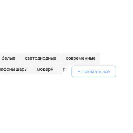
белые
светодиодные
современные
лафоны шары
модерн
регулируемые
+ Показать все