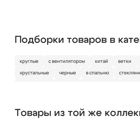
Подборки товаров в кат
круглые
с вентилятором
китай
ветки
хрустальные
черные
в спальню
стеклян
галогеновые
цветок
с пультом ДУ
класс
Товары из той же колле