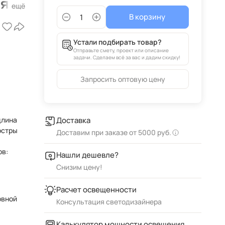
я,
В корзину
Устали подбирать товар?
Отправьте смету, проект или описание
задачи. Сделаем всё за вас и дадим скидку!
Запросить оптовую цену
длина
Доставка
юстры
Доставим при заказе от 5000 руб.
ов:
Нашли дешевле?
Снизим цену!
Расчет освещенности
овной
Консультация светодизайнера
Калькулятор мощности освещения