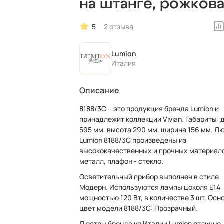
на штанге, рожкова
итальянская
5
2 отзыва
Lumion
Италия
Описание
8188/3C – это продукция бренда Lumion и
принадлежит коллекции Vivian. Габариты: 
595 мм, высота 290 мм, ширина 156 мм. Л
Lumion 8188/3C произведены из
высококачественных и прочных материал
металл, плафон - стекло.
Осветительный прибор выполнен в стиле
Модерн. Используются лампы цоколя E14
мощностью 120 Вт, в количестве 3 шт. Осн
цвет модели 8188/3C: Прозрачный.
Люстры бренда из Италии Lumion отлично