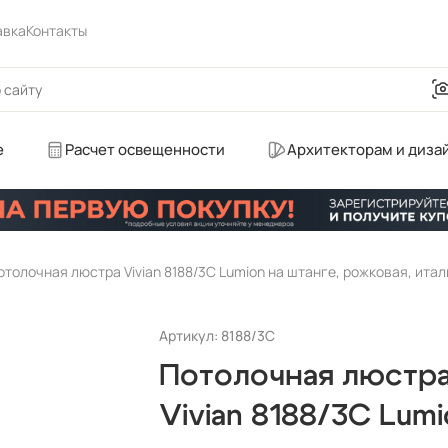
авка
Контакты
е
Расчет освещенности
Архитекторам и диза
отолочная люстра Vivian 8188/3C Lumion на штанге, рожковая, ита
Артикул: 8188/3C
Потолочная люстр
Vivian 8188/3C Lum