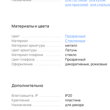
для прихожей
для спальн
Материалы и цвета
Цвет
Прозрачный
Материал
Стеклянные
Материал арматуры
металл
Цвет арматуры
Латунь
Материал плафона
стекло
Цвет плафона
Прозрачный
Оформление
декоративные, рожковые
Дополнительно
Влагозащита, IP
IP20
Крепление
пластина
Назначение
для декора