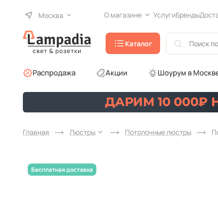
О магазине
Услуги
Бренды
Дост
Москва
Каталог
Распродажа
Акции
Шоурум в Москв
Главная
Люстры
Потолочные люстры
П