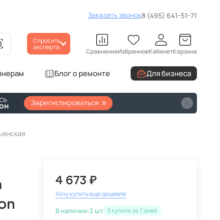
Заказать звонок
8 (495) 641-51-71
Спросить
эксперта
Сравнение
Избранное
Кабинет
Корзина
йнерам
Блог о ремонте
Для бизнеса
льянская
4 673 ₽
а
Хочу купить еще дешевле
ion
В наличии:
2 шт
3